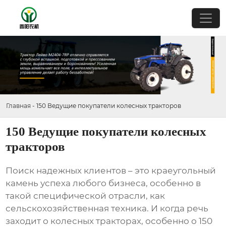
Главная
-
150 Ведущие покупатели колесных тракторов
150 Ведущие покупатели колесных
тракторов
Поиск надежных клиентов – это краеугольный
камень успеха любого бизнеса, особенно в
такой специфической отрасли, как
сельскохозяйственная техника. И когда речь
заходит о
колесных тракторах
, особенно о
150