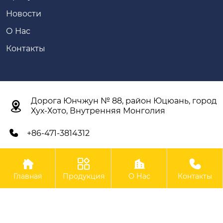
Новости
О Нас
Контакты
Дорога Юнчжун № 88, район Юцюань, город

Хух-Хото, Внутренняя Монголия
+86-471-3814312





Авторское право©ООО Внутренняя Монголия Синьян
Главная
Продукция
О Нас
Контакты
Сельскохозяйственное Оборудование