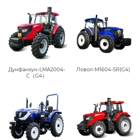
Дунфанхун-LMA2004-
Ловол-M1604-5R(G4)
C（G4）