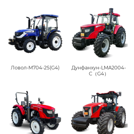
Ловол-M704-2S(G4)
Дунфанхун-LMA2004-
C（G4）