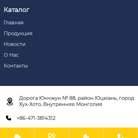
Каталог
Главная
Продукция
Новости
О Нас
Контакты
Дорога Юнчжун № 88, район Юцюань, город

Хух-Хото, Внутренняя Монголия
+86-471-3814312




