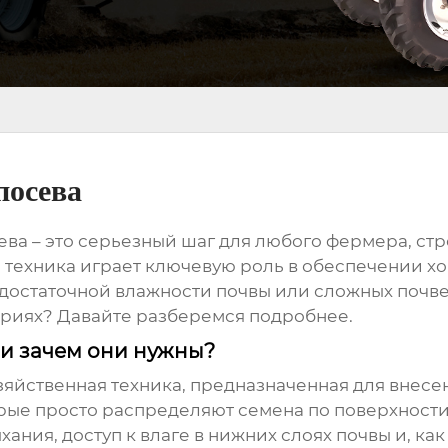
посева
ева – это серьезный шаг для любого фермера, ст
 техника играет ключевую роль в обеспечении 
едостаточной влажности почвы или сложных почве
риях? Давайте разберемся подробнее.
 и зачем они нужны?
озяйственная техника, предназначенная для внесе
торые просто распределяют семена по поверхност
хания, доступ к влаге в нижних слоях почвы и, к