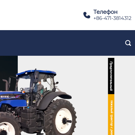
Телефон

+86-471-3814312
