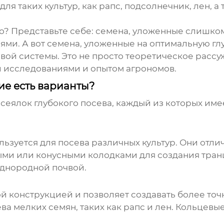
ля таких культур, как рапс, подсолнечник, лен, 
но? Представьте себе: семена, уложенные слишк
ями. А вот семена, уложенные на оптимальную гл
вой системы. Это не просто теоретическое расс
 исследованиями и опытом агрономов.
ие есть варианты?
сеялок глубокого посева, каждый из которых име
льзуется для посева различных культур. Они отл
и или конусными колодками для создания транш
однородной почвой.
ой конструкцией и позволяет создавать более то
ева мелких семян, таких как рапс и лен. Кольцев