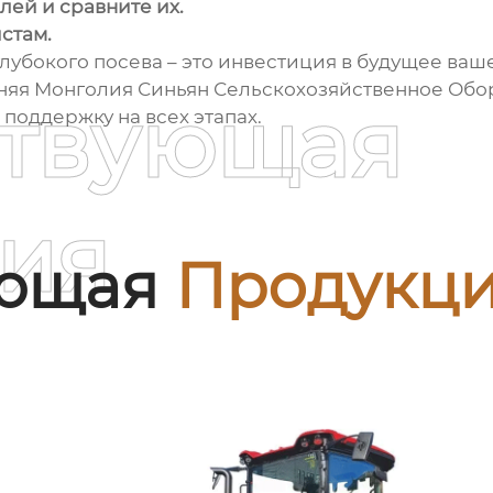
ей и сравните их.
стам.
лубокого посева – это инвестиция в будущее ваш
няя Монголия Синьян Сельскохозяйственное Обо
ствующая
поддержку на всех этапах.
ия
ующая
Продукц