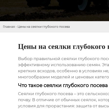
Главная
-
Цены на сеялки глубокого посева
Цены на сеялки глубокого 
Выбор правильной сеялки глубокого пос
эффективному использованию семян. Эта
крепких всходов, особенно в условиях н
многообразии моделей и ценовых катего
Что такое сеялки глубокого посева
Сеялки глубокого посева – это сельскох
почву. В отличие от обычных сеялок, ко
условия для прорастания: защита от высы