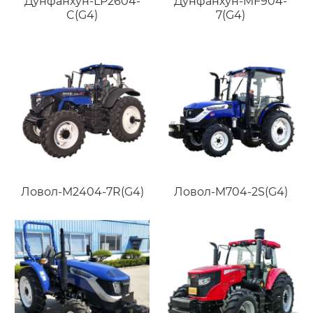
Дунфанхун-LP2604-
Дунфанхун-MF904-
C(G4)
7(G4)
Ловол-M2404-7R(G4)
Ловол-M704-2S(G4)