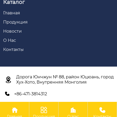
Каталог
Главная
Продукция
Новости
О Нас
Контакты
Дорога Юнчжун № 88, район Юцюань, город

Хух-Хото, Внутренняя Монголия
+86-471-3814312





Авторское право©ООО Внутренняя Монголия Синьян
Главная
Продукция
О Нас
Контакты