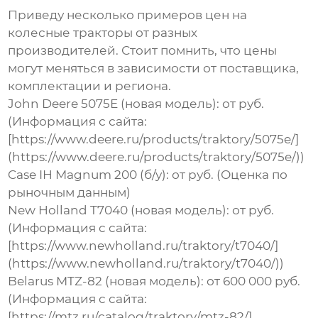
Приведу несколько примеров цен на
колесные тракторы
от разных
производителей. Стоит помнить, что цены
могут меняться в зависимости от поставщика,
комплектации и региона.
John Deere 5075E (новая модель):
от руб.
(Информация с сайта:
[https://www.deere.ru/products/traktory/5075e/]
(https://www.deere.ru/products/traktory/5075e/))
Case IH Magnum 200 (б/у):
от руб. (Оценка по
рыночным данным)
New Holland T7040 (новая модель):
от руб.
(Информация с сайта:
[https://www.newholland.ru/traktory/t7040/]
(https://www.newholland.ru/traktory/t7040/))
Belarus MTZ-82 (новая модель):
от 600 000 руб.
(Информация с сайта:
[https://mtz.ru/catalog/traktory/mtz-82/]