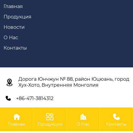
Главная
Продукция
Новости
О Нас
Контакты
Дорога Юнчжун № 88, район Юцюань, город

Хух-Хото, Внутренняя Монголия
+86-471-3814312





Авторское право©ООО Внутренняя Монголия Синьян
Главная
Продукция
О Нас
Контакты
Сельскохозяйственное Оборудование