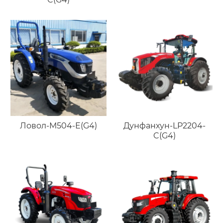
Ловол-M504-E(G4)
Дунфанхун-LP2204-
C(G4)