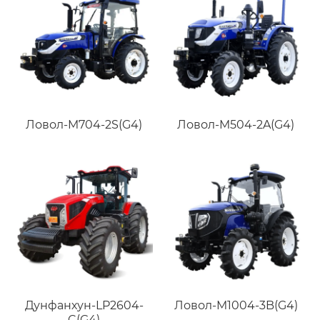
Ловол-M704-2S(G4)
Ловол-M504-2A(G4)
Дунфанхун-LP2604-
Ловол-M1004-3B(G4)
C(G4)