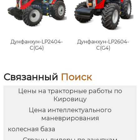
Дунфанхун-LP2404-
Дунфанхун-LP2604-
C(G4)
C(G4)
Связанный
Поиск
Цены на тракторные работы по
Кировицу
Цена интеллектуального
маневрирования
колесная база
Страны-лидеры по закупкам