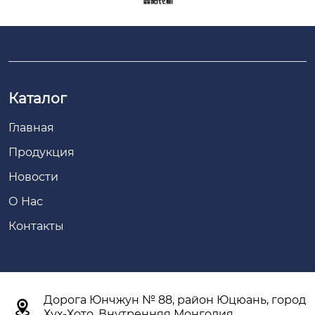
Каталог
Главная
Продукция
Новости
О Нас
Контакты
Дорога Юнчжун № 88, район Юцюань, город

Хух-Хото, Внутренняя Монголия