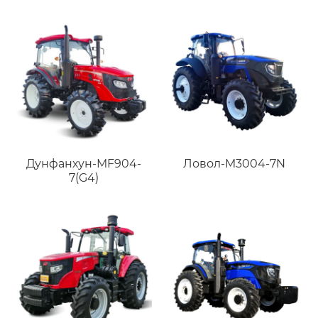
Дунфанхун-MF904-
Ловол-M3004-7N
7(G4)