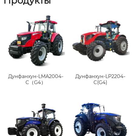
Продукты
Дунфанхун-LMA2004-
Дунфанхун-LP2204-
C（G4）
C(G4)