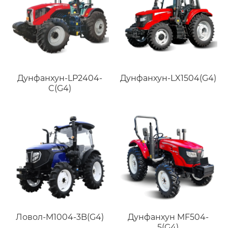
Дунфанхун-LP2404-
Дунфанхун-LX1504(G4)
C(G4)
Ловол-M1004-3B(G4)
Дунфанхун MF504-
5(G4)