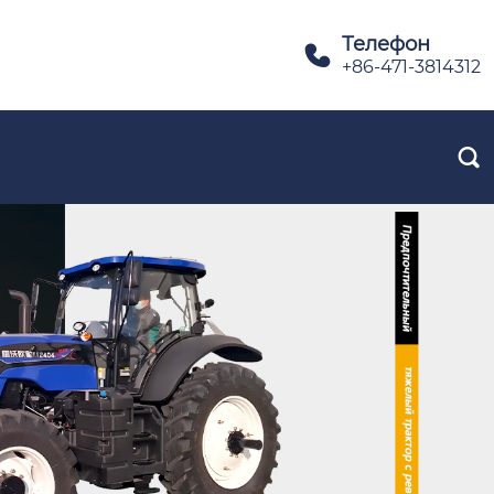
Телефон

+86-471-3814312
