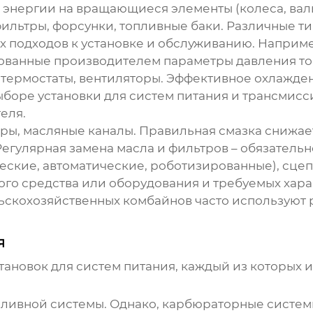
ой энергии на вращающиеся элементы (колеса, вал
ильтры, форсунки, топливные баки. Различные т
х подходов к установке и обслуживанию. Наприм
ованные производителем параметры давления то
термостаты, вентиляторы. Эффективное охлажден
выборе
установки для систем питания и трансмисс
еля.
ры, масляные каналы. Правильная смазка снижа
егулярная замена масла и фильтров – обязательн
еские, автоматические, роботизированные), сц
ого средства или оборудования и требуемых хара
ельскохозяйственных комбайнов часто используют
я
тановок для систем питания
, каждый из которых 
пливной системы. Однако, карбюраторные систе