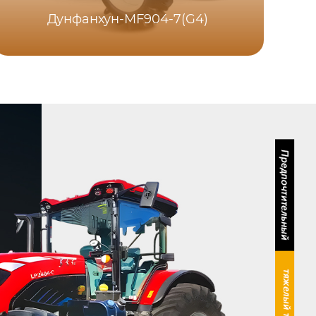
Дунфанхун-MF904-7(G4)