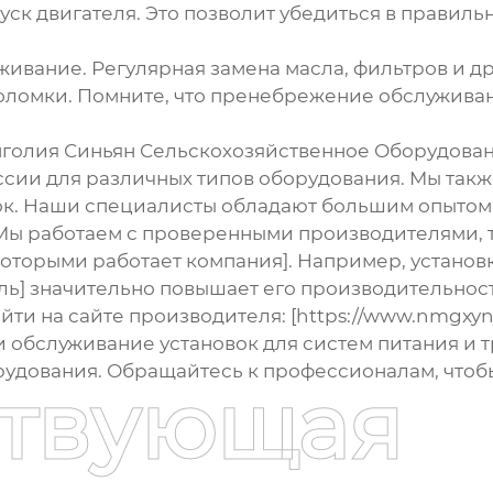
уск двигателя.
Это позволит убедиться в правиль
живание.
Регулярная замена масла, фильтров и д
поломки. Помните, что пренебрежение обслужива
нголия Синьян Сельскохозяйственное Оборудован
ссии
для различных типов оборудования. Мы также
ок. Наши специалисты обладают большим опытом 
Мы работаем с проверенными производителями, т
оторыми работает компания]. Например, установ
ель] значительно повышает его производительнос
и на сайте производителя: [https://www.nmgxynj.r
 и обслуживание
установок для систем питания и
рудования. Обращайтесь к профессионалам, чтоб
ствующая