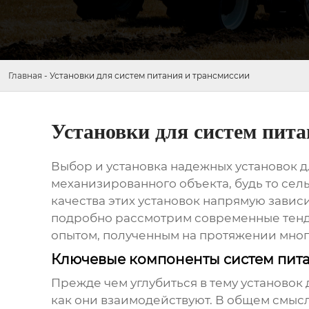
Главная
-
Установки для систем питания и трансмиссии
Установки для систем пита
Выбор и установка надежных
установок 
механизированного объекта, будь то се
качества этих установок напрямую зависи
подробно рассмотрим современные тенде
опытом, полученным на протяжении многи
Ключевые компоненты систем пит
Прежде чем углубиться в тему
установок 
как они взаимодействуют. В общем смысл