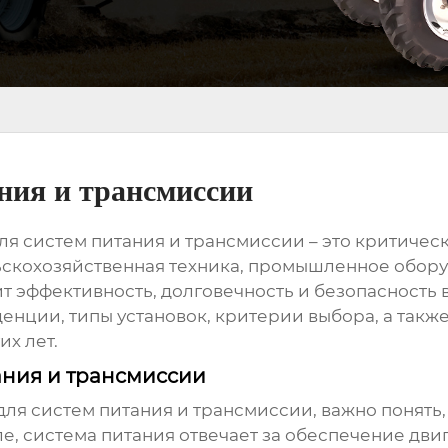
ния и трансмиссии
для систем питания и трансмиссии
– это критичес
льскохозяйственная техника, промышленное обору
т эффективность, долговечность и безопасность в
нции, типы установок, критерии выбора, а такж
х лет.
ания и трансмиссии
для систем питания и трансмиссии
, важно понять
е, система питания отвечает за обеспечение дви