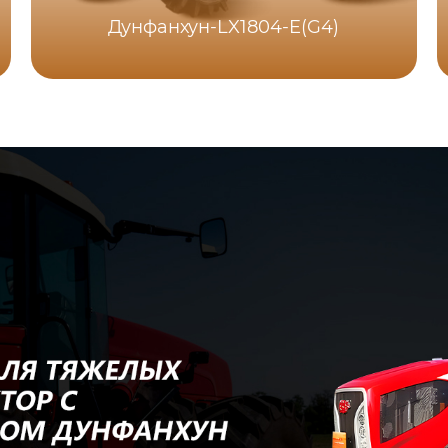
Дунфанхун-LX1804-E(G4)