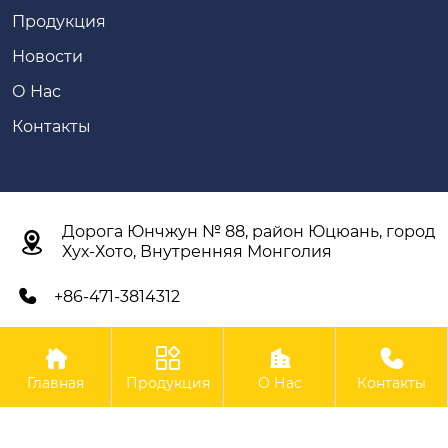
Продукция
Новости
О Нас
Контакты
Дорога Юнчжун № 88, район Юцюань, город

Хух-Хото, Внутренняя Монголия
+86-471-3814312





Авторское право©ООО Внутренняя Монголия Синьян
Главная
Продукция
О Нас
Контакты
Сельскохозяйственное Оборудование