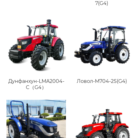
7(G4)
Дунфанхун-LMA2004-
Ловол-M704-2S(G4)
C（G4）