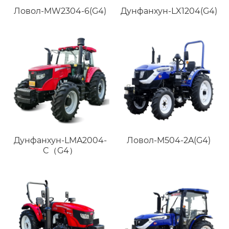
Ловол-MW2304-6(G4)
Дунфанхун-LX1204(G4)
Дунфанхун-LMA2004-
Ловол-M504-2A(G4)
C（G4）