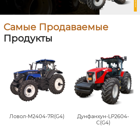
Самые Продаваемые
Продукты
Ловол-M2404-7R(G4)
Дунфанхун-LP2604-
C(G4)