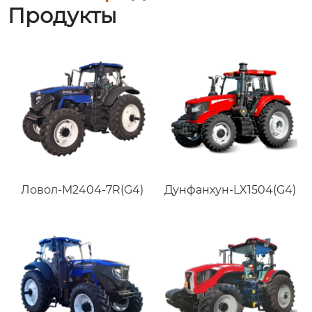
Продукты
Ловол-M2404-7R(G4)
Дунфанхун-LX1504(G4)