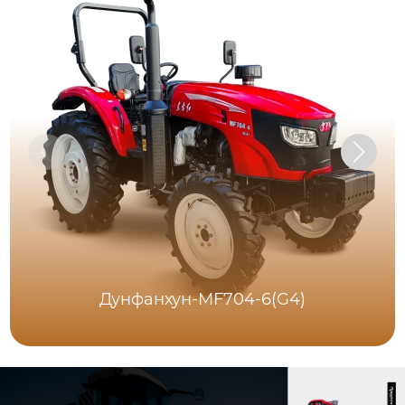
Дунфанхун-MF704-6(G4)