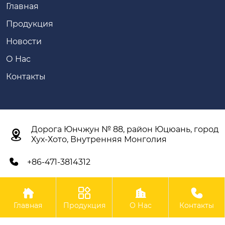
Главная
Продукция
Новости
О Нас
Контакты
Дорога Юнчжун № 88, район Юцюань, город

Хух-Хото, Внутренняя Монголия
+86-471-3814312





Авторское право©ООО Внутренняя Монголия Синьян
Главная
Продукция
О Нас
Контакты
Сельскохозяйственное Оборудование