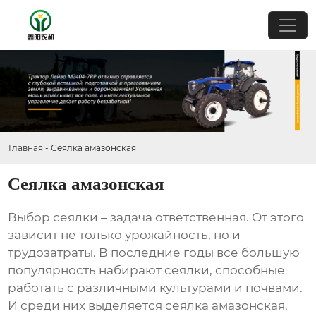
Главная
-
Сеялка амазонская
Сеялка амазонская
Выбор сеялки – задача ответственная. От этого
зависит не только урожайность, но и
трудозатраты. В последние годы все большую
популярность набирают сеялки, способные
работать с различными культурами и почвами.
И среди них выделяется
сеялка амазонская
.