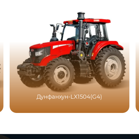
Дунфанхун-LX1504(G4)