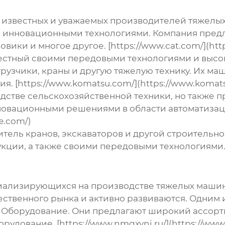
х известных и уважаемых
производителей тяжелы
 инновационными технологиями. Компания предл
вики и многое другое. [https://www.cat.com/](htt
вестный своими передовыми технологиями и высо
грузчики, краны и другую тяжелую технику. Их м
. [https://www.komatsu.com/](https://www.komat
одстве сельскохозяйственной техники, но также 
нновационными решениями в области автоматиза
e.com/)
ель кранов, экскаваторов и другой строительной
ции, а также своими передовыми технологиями. [h
циализирующихся на производстве
тяжелых маши
ственного рынка и активно развиваются. Одним
 Оборудование. Они предлагают широкий ассорти
удование. [https://www.nmgxynj.ru/](https://www