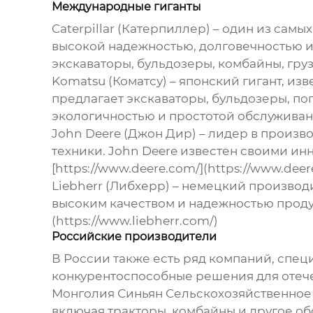
Международные гиганты
Caterpillar (Катерпиллер)
– один из самы
высокой надежностью, долговечностью и
экскаваторы, бульдозеры, комбайны, грузо
Komatsu (Коматсу)
– японский гигант, из
предлагает экскаваторы, бульдозеры, по
экологичностью и простотой обслуживания
John Deere (Джон Дир)
– лидер в произв
техники. John Deere известен своими и
[https://www.deere.com/](https://www.deer
Liebherr (Либхерр)
– немецкий производит
высоким качеством и надежностью продук
(https://www.liebherr.com/)
Российские производители
В России также есть ряд компаний, спе
конкурентоспособные решения для отече
Монголия Синьян Сельскохозяйственное
включая тракторы, комбайны и другое обор