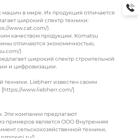
х машин
в мире. Их продукция отличается
агает широкий спектр техники:
ps://www.cat.com/)
ким качеством продукции. Komatsu
ашины отличаются экономичностью,
su.com/)
предлагает широкий спектр строительной
ции и цифровизации.
 техники. Liebherr известен своим
ttps://www.liebherr.com/]
н
. Эти компании предлагают
 из примеров является ООО Внутренняя
мент сельскохозяйственной техники,
.nmgxynj.ru/)