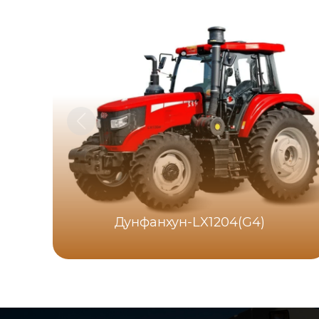
Дунфанхун-LX1204(G4)