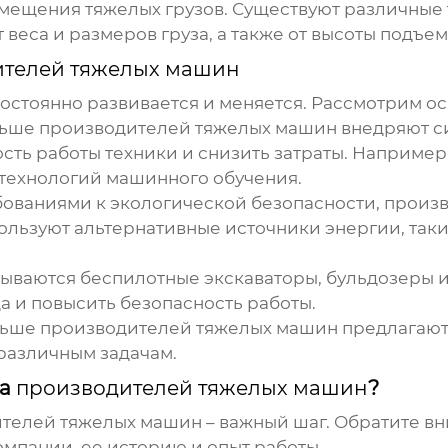
мещения тяжелых грузов. Существуют различные 
 веса и размеров груза, а также от высоты подъем
ителей тяжелых машин
остоянно развивается и меняется. Рассмотрим о
льше
производителей тяжелых машин
внедряют с
ть работы техники и снизить затраты. Например
 технологий машинного обучения.
бованиями к экологической безопасности,
произв
ользуют альтернативные источники энергии, таки
ываются беспилотные экскаваторы, бульдозеры и
да и повысить безопасность работы.
льше
производителей тяжелых машин
предлагают
 различным задачам.
ка
производителей тяжелых машин
?
телей тяжелых машин
– важный шаг. Обратите в
омпании, ее историю и опыт работы.