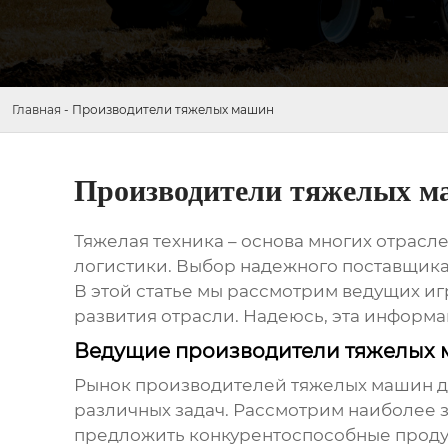
Главная
-
Производители тяжелых машин
Производители тяжелых м
Тяжелая техника – основа многих отрасл
логистики. Выбор надежного поставщик
В этой статье мы рассмотрим ведущих иг
развития отрасли. Надеюсь, эта информ
Ведущие производители тяжелых 
Рынок
производителей тяжелых машин
д
различных задач. Рассмотрим наиболее з
предложить конкурентоспособные проду