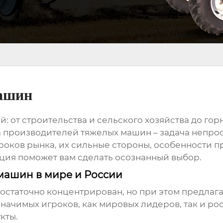
ашин
ей: от строительства и сельского хозяйства до
а
производителей тяжелых машин
– задача непро
роков рынка, их сильные стороны, особенности 
ация поможет вам сделать осознанный выбор.
машин в мире и России
остаточно концентрирован, но при этом предлаг
начимых игроков, как мировых лидеров, так и р
кты.