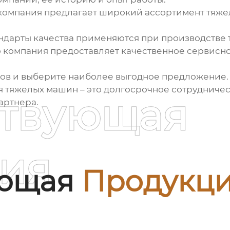
 компания предлагает широкий ассортимент
тяже
андарты качества применяются при производстве 
о компания предоставляет качественное сервисн
ов и выберите наиболее выгодное предложение.
я тяжелых машин
– это долгосрочное сотрудничес
ствующая
артнера.
ия
ующая
Продукц