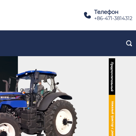
Телефон

+86-471-3814312
