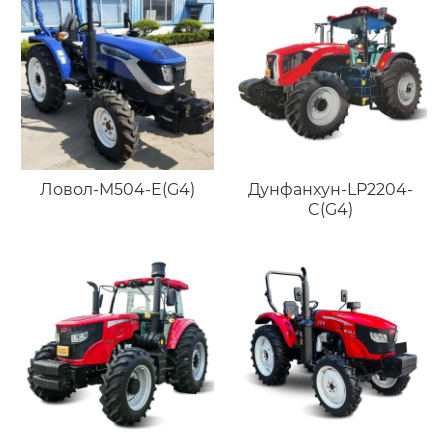
Ловол-M504-E(G4)
Дунфанхун-LP2204-
C(G4)