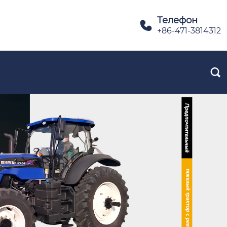
Телефон

+86-471-3814312
