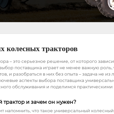
х колесных тракторов
тора
– это серьезное решение, от которого завис
выбор поставщика играет не менее важную роль, 
, и разобраться в них без опыта – задача не из 
лючевые аспекты выбора
поставщика универсальн
сного обслуживания и поделимся практическими 
 трактор и зачем он нужен?
ит напомнить, что такое
универсальный колесный