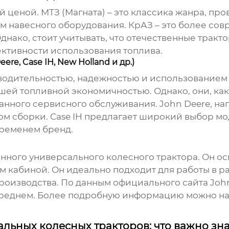
 ценой. МТЗ (Магната) – это классика жанра, пр
навесного оборудования. КрАЗ – это более сов
нако, стоит учитывать, что отечественные тракт
ктивности использования топлива.
re, Case IH, New Holland и др.)
водительностью, надежностью и использованием
шей топливной экономичностью. Однако, они, как
нного сервисного обслуживания. John Deere, на
м сборки. Case IH предлагает широкий выбор мо
временем бренд.
енного
универсального колесного трактора
. Он о
 кабиной. Он идеально подходит для работы в ра
оизводства. По данным официального сайта John
/ч в среднем. Более подробную информацию можно н
льных колесных тракторов: что важно зна