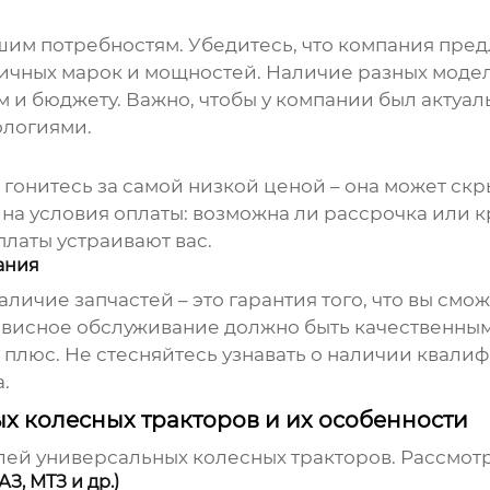
шим потребностям. Убедитесь, что компания пре
ичных марок и мощностей. Наличие разных модел
 и бюджету. Важно, чтобы у компании был актуал
ологиями.
 гонитесь за самой низкой ценой – она может ск
 на условия оплаты: возможна ли рассрочка или 
платы устраивают вас.
ания
личие запчастей – это гарантия того, что вы смо
рвисное обслуживание должно быть качественны
й плюс. Не стесняйтесь узнавать о наличии квал
.
 колесных тракторов и их особенности
елей
универсальных колесных тракторов
. Рассмот
З, МТЗ и др.)