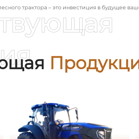
лесного трактора
– это инвестиция в будущее ваше
ствующая
ия
ующая
Продукц