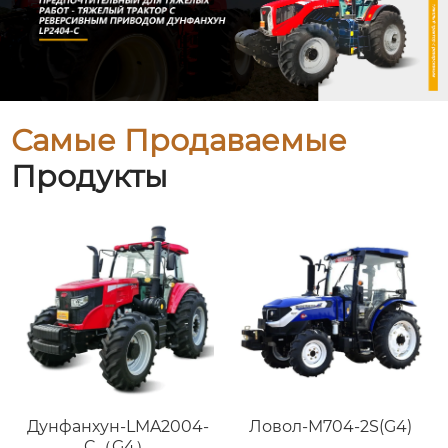
Самые Продаваемые
Продукты
Дунфанхун-LMA2004-
Ловол-M704-2S(G4)
C（G4）