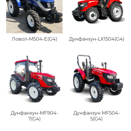
Ловол-M504-E(G4)
Дунфанхун-LX1504(G4)
Дунфанхун-MF904-
Дунфанхун MF504-
7(G4)
5(G4)