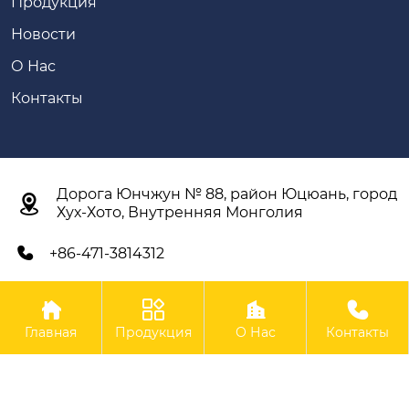
Продукция
Новости
О Нас
Контакты
Дорога Юнчжун № 88, район Юцюань, город

Хух-Хото, Внутренняя Монголия
+86-471-3814312





Авторское право©ООО Внутренняя Монголия Синьян
Главная
Продукция
О Нас
Контакты
Сельскохозяйственное Оборудование