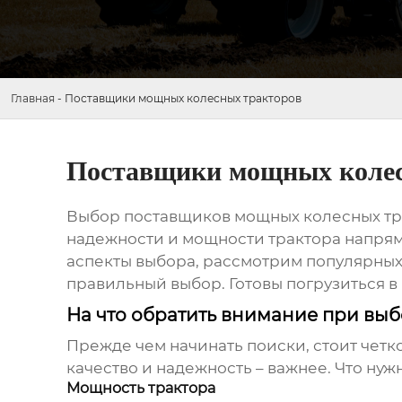
Главная
-
Поставщики мощных колесных тракторов
Поставщики мощных колес
Выбор
поставщиков мощных колесных тр
надежности и мощности трактора напряму
аспекты выбора, рассмотрим популярных
правильный выбор. Готовы погрузиться 
На что обратить внимание при вы
Прежде чем начинать поиски, стоит четк
качество и надежность – важнее. Что нуж
Мощность трактора