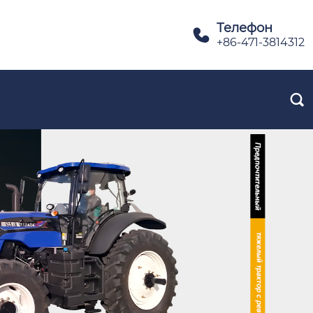
Телефон

+86-471-3814312
