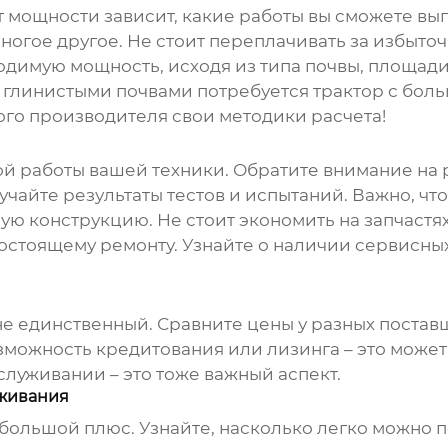
т мощности зависит, какие работы вы сможете вып
многое другое. Не стоит переплачивать за избыто
ходимую мощность, исходя из типа почвы, площа
 глинистыми почвами потребуется трактор с бол
ого производителя свои методики расчета!
ой работы вашей техники. Обратите внимание на
учайте результаты тестов и испытаний. Важно, чт
ю конструкцию. Не стоит экономить на запчастях
стоящему ремонту. Узнайте о наличии сервисных
не единственный. Сравните цены у разных постав
зможность кредитования или лизинга – это може
служивании – это тоже важный аспект.
уживания
 большой плюс. Узнайте, насколько легко можно п