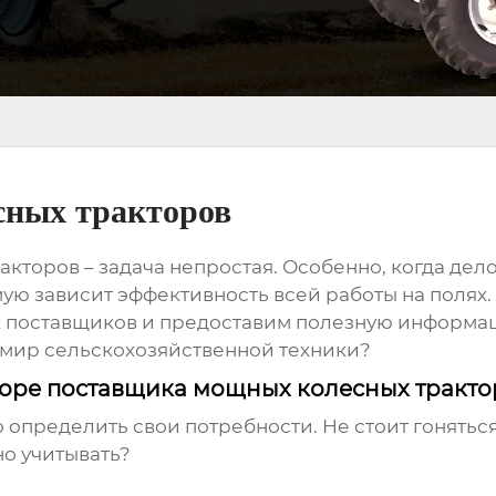
ных тракторов
акторов
– задача непростая. Особенно, когда дело
ю зависит эффективность всей работы на полях.
 поставщиков и предоставим полезную информац
в мир сельскохозяйственной техники?
боре поставщика мощных колесных тракто
о определить свои потребности. Не стоит гонять
но учитывать?