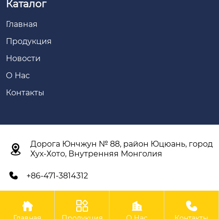
Каталог
Главная
Продукция
Новости
О Нас
Контакты
Дорога Юнчжун № 88, район Юцюань, город

Хух-Хото, Внутренняя Монголия
+86-471-3814312





Авторское право©ООО Внутренняя Монголия Синьян
Главная
Продукция
О Нас
Контакты