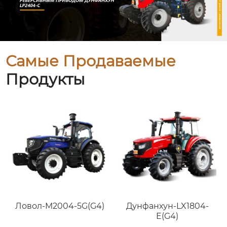
Самые Продаваемые
Продукты
Ловол-M2004-5G(G4)
Дунфанхун-LX1804-
E(G4)