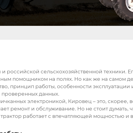
й и российской сельскохозяйственной техники. 
жным помощником на полях. Но как же на самом д
тво, принцип работы, особенности эксплуатаци
и проверенных данных.
апичканных электроникой,
Кировец
– это, скорее,
ает ремонт и обслуживание. Но не стоит думать, ч
трактор работает
с впечатляющей мощностью и в