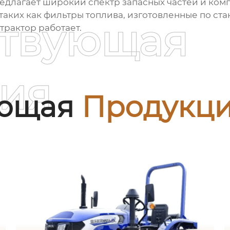
едлагает широкий спектр запасных частей и ко
аких как фильтры топлива, изготовленные по стан
ствующая
трактор работает
.
ия
ующая
Продукц