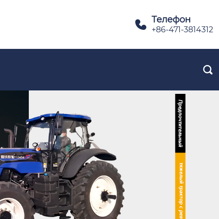
Телефон

+86-471-3814312
