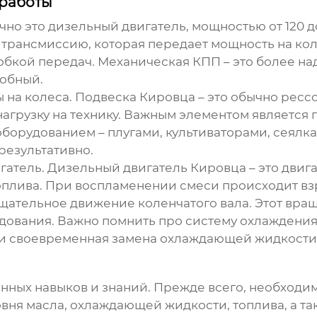
работы
ычно это дизельный двигатель, мощностью от 120 
 трансмиссию, которая передает мощность на ко
обкой передач. Механическая КПП – это более на
добный.
ы на колеса. Подвеска
Кировца
– это обычно ресс
нагрузку на технику. Важным элементом является 
борудованием – плугами, культиваторами, сеялка
результативно.
игатель. Дизельный двигатель
Кировца
– это двиг
оплива. При воспламенении смеси происходит вз
ательное движение коленчатого вала. Этот вращ
дования. Важно помнить про систему охлаждения
 и своевременная замена охлаждающей жидкости -
нных навыков и знаний. Прежде всего, необходим
ровня масла, охлаждающей жидкости, топлива, а т