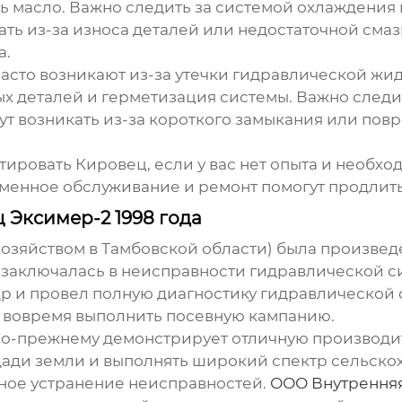
ь масло. Важно следить за системой охлаждения 
ать из-за износа деталей или недостаточной сма
а.
асто возникают из-за утечки гидравлической жи
х деталей и герметизация системы. Важно следи
т возникать из-за короткого замыкания или пов
нтировать
Кировец
, если у вас нет опыта и необх
енное обслуживание и ремонт помогут продлить
 Эксимер-2 1998 года
зяйством в Тамбовской области) была произвед
 заключалась в неисправности гидравлической си
 и провел полную диагностику гидравлической с
г вовремя выполнить посевную кампанию.
о-прежнему демонстрирует отличную производит
ди земли и выполнять широкий спектр сельскохо
ное устранение неисправностей.
ООО Внутренняя