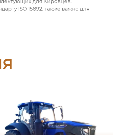
мплектующих для
Кировцев
.
дарту ISO 15892, также важно для
ия