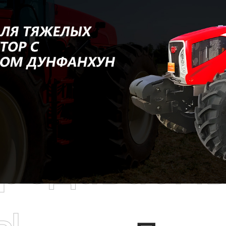
родаваем
ы