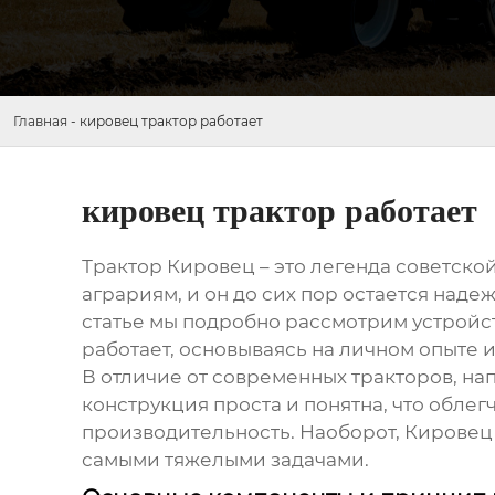
Главная
-
кировец трактор работает
кировец трактор работает
Трактор
Кировец
– это легенда советско
аграриям, и он до сих пор остается наде
статье мы подробно рассмотрим устройс
работает
, основываясь на личном опыте 
В отличие от современных тракторов, н
конструкция проста и понятна, что облегч
производительность. Наоборот,
Кировец 
самыми тяжелыми задачами.