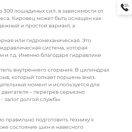
до 300 лошадиных сил, в зависимости от
леса.
Кировец
может быть оснащен как
дежный и простой вариант, а
орная или гидромеханическая. Это
гидравлическая система, которая
м и т.д. Именно благодаря гидравлике
атель внутреннего сгорания. В цилиндрах
рыв, который толкает поршень вниз.
ательный момент и используется для
 двигателя – перегрев серьезно
 залог долгой службы.
о правильно подготовить технику к
акже состояние шин и навесного