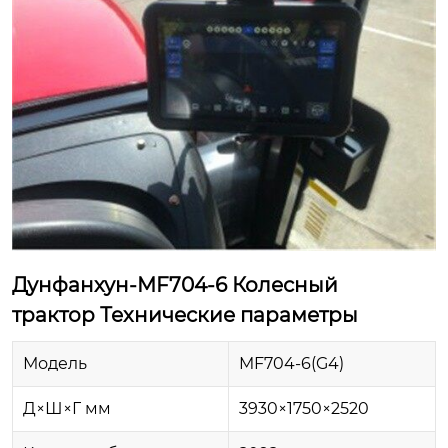
Дунфанхун-MF704-6 Колесный
трактор Технические параметры
Модель
MF704-6(G4)
Д×Ш×Г мм
3930×1750×2520