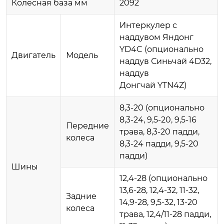
Колесная база мм
2092
Интеркулер с
наддувом Яндонг
YD4C (опционально
Двигатель
Модель
наддув Синьчай 4D32,
наддув
Донгчай YTN4Z)
8,3-20 (опционально
8,3-24, 9,5-20, 9,5-16
Передние
трава, 8,3-20 падди,
колеса
8,3-24 падди, 9,5-20
падди)
Шины
12,4-28 (опционально
13,6-28, 12,4-32, 11-32,
Задние
14,9-28, 9,5-32, 13-20
колеса
трава, 12,4/11-28 падди,