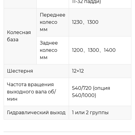
11-32 падди)
Переднее
колесо
1230、1300
мм
Колесная
база
Заднее
колесо
1200、1300、1400
мм
Шестерня
12+12
Частота вращения
540/720 (опция
выходного вала об/
540/1000)
мин
Гидравлический выход
1 или 2 группы