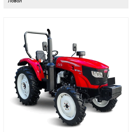
Ловол