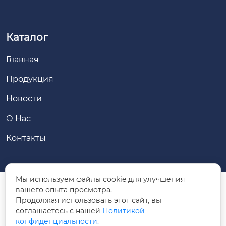
Каталог
Главная
Продукция
Новости
О Нас
Контакты
Мы используем файлы cookie для улучшения
вашего опыта просмотра.
Дорога Юнчжун № 88, район Юцюань, город

Продолжая использовать этот сайт, вы
Хух-Хото, Внутренняя Монголия
соглашаетесь с нашей
Политикой
конфиденциальности.