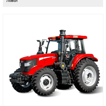
Ловол