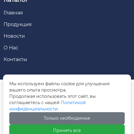
Главная
Продукция
Новости
О Нас
Контакты
Мы используем файлы cookie для улучшения
вашего опыта просмотра.
Дорога Юнчжун № 88, район Юцюань, город

Продолжая использовать этот сайт, вы
Хух-Хото, Внутренняя Монголия
соглашаетесь с нашей
Политикой
конфиденциальности.
Lovolmx002@126.com

Только необходимые
+86-471-3814312

Принять все