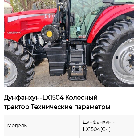
Дунфанхун-LX1504 Колесный
трактор Технические параметры
Дунфанхун -
Модель
LX1504(G4)