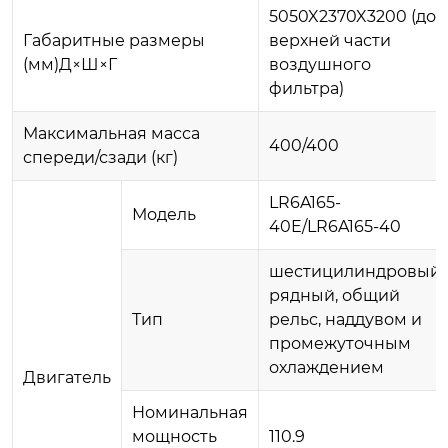
5050X2370X3200 (до
Габаритные размеры
верхней части
(мм)Д×Ш×Г
воздушного
фильтра)
Максимальная масса
400/400
спереди/сзади (кг)
LR6A165-
Модель
40E/LR6A165-40
шестицилиндровый,
рядный, общий
Тип
рельс, наддувом и
промежуточным
охлаждением
Двигатель
Номинальная
мощность
110.9