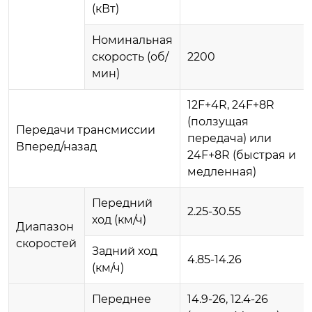
(кВт)
Номинальная
скорость (об/
2200
мин)
12F+4R, 24F+8R
(ползущая
Передачи трансмиссии
передача) или
Вперед/назад
24F+8R (быстрая и
медленная)
Передний
2.25-30.55
ход (км/ч)
Диапазон
скоростей
Задний ход
4.85-14.26
(км/ч)
Переднее
14.9-26, 12.4-26