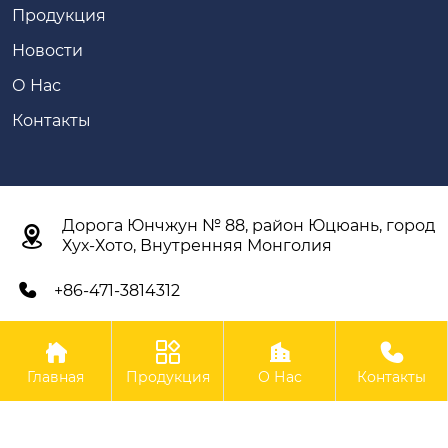
Продукция
Новости
О Нас
Контакты
Дорога Юнчжун № 88, район Юцюань, город

Хух-Хото, Внутренняя Монголия
+86-471-3814312





Авторское право©ООО Внутренняя Монголия Синьян
Главная
Продукция
О Нас
Контакты
Сельскохозяйственное Оборудование