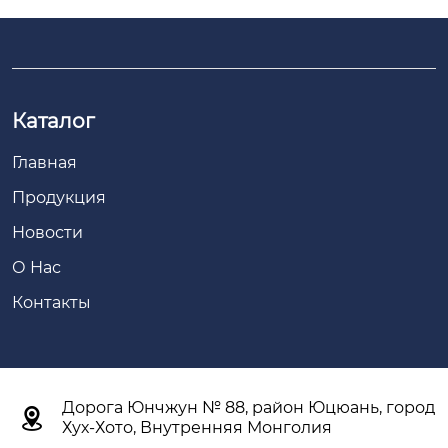
Каталог
Главная
Продукция
Новости
О Нас
Контакты
Дорога Юнчжун № 88, район Юцюань, город

Хух-Хото, Внутренняя Монголия