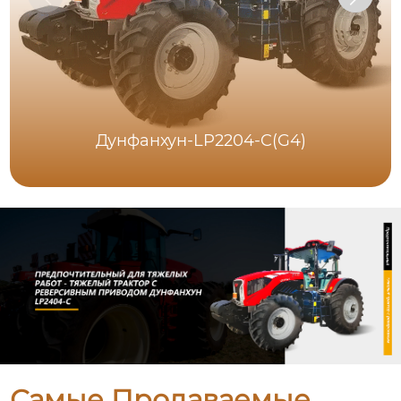
Дунфанхун-LP2204-C(G4)
Самые Продаваемые